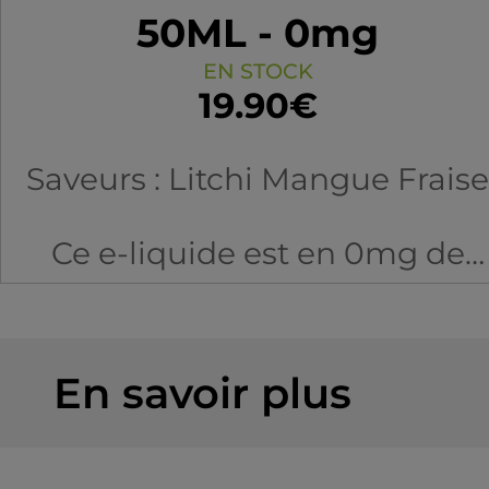
50ML - 0mg
EN STOCK
19.90€
Saveurs : Litchi Mangue Fraise
Ce e-liquide est en 0mg de
nicotine, afin de mettre de la
nicotine, nous vous proposon
d'utiliser un Booster de
En savoir plus
nicotine.