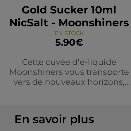
Gold Sucker 10ml
NicSalt - Moonshiners
EN STOCK
5.90€
Cette cuvée d'e-liquide
Moonshiners vous transporte
vers de nouveaux horizons,
mêlant des saveurs classiques 
une gourmandise douce et
ronde.
En savoir plus
La légende raconte que lors