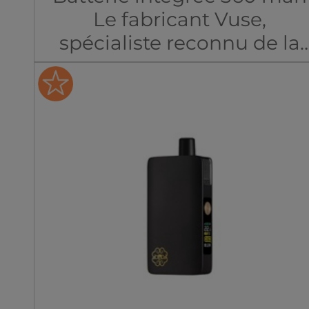
Le fabricant Vuse,
spécialiste reconnu de la
cigarette électronique,
propose une batterie
performante de 360 mAh.
Compacte et pratique, la
Vuse Pro One assure une
autonomie confortable et s
recharge en seulement 65
minutes grâce à l’USB-C.