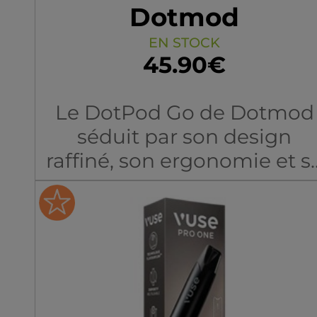
vape.
Dotmod
EN STOCK
45.90€
Le DotPod Go de Dotmod
séduit par son design
raffiné, son ergonomie et s
polyvalence.