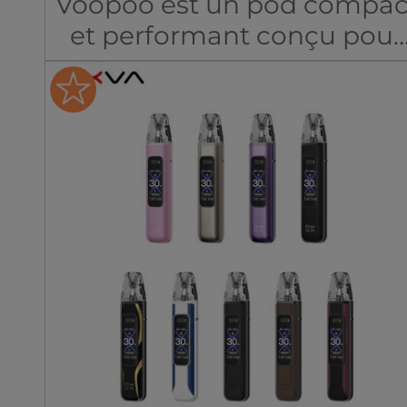
Voopoo est un pod compac
et performant conçu pour
une vape simple et
polyvalente. Il embarque
une batterie intégrée de
1650mAh avec une
puissance réglable de 5 à
30W pour une excellente
autonomie au quotidien. S
nouvelle cartouche multi-
ohm de 3.5ml permet de
changer de sensation de
vape simplement en
retournant le pod.