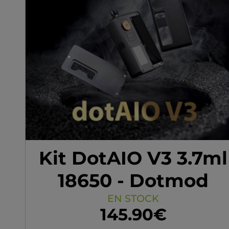
puissance réglable de 5 à
80W. Compatible DTL et
MTL grâce à deux drip tips, i
offre des résistances de 0.1
à 1.2 ohm et une cartouch
de 5ml.
Kit DotAIO V3 3.7ml
18650 - Dotmod
EN STOCK
145.90€