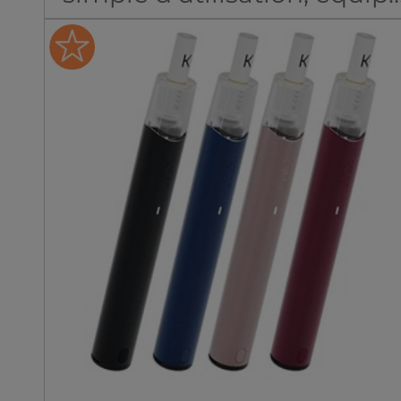
d’une batterie 1400 mAh
pour une excellente
autonomie et d’une
cartouche 4,5 ml Dual Mes
pour une restitution
optimale des saveurs.
Deux modes au choix : EC
pour économiser la batteri
et PWR pour une vape plu
intense.