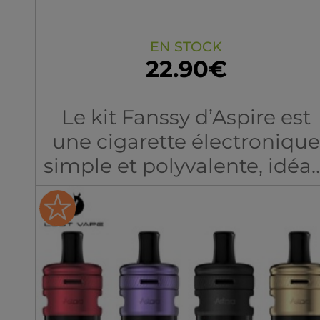
EN STOCK
22.90€
Le kit Fanssy d’Aspire est
une cigarette électronique
simple et polyvalente, idéal
pour une utilisation
quotidienne. Il intègre une
batterie de 2000 mAh
offrant une bonne
autonomie pour vapoter
toute la journée. Sa