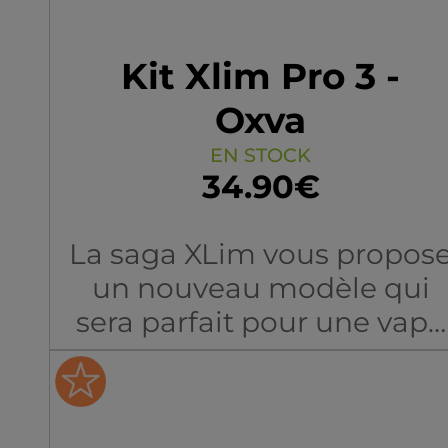
Compatible avec toutes le
cartouches ARGUS Series, i
Kit Xlim Pro 3 -
s’adapte aussi bien au tirag
Oxva
MTL qu’au RDL. Son forma
EN STOCK
léger et son design en
34.90€
alliage d’aluminium en fon
un compagnon idéal pour
La saga XLim vous propos
une utilisation nomade.
un nouveau modèle qui
sera parfait pour une vape
MTL à RDL !