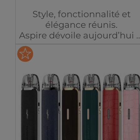
design compact, un LED
Style, fonctionnalité et
intelligent et une
élégance réunis.
expérience proche de la
Aspire dévoile aujourd’hui l
cigarette classique.
Pixo Max, un pod refillable
nouvelle génération qui
combine puissance, confort
polyvalence et autonomie
extrême.