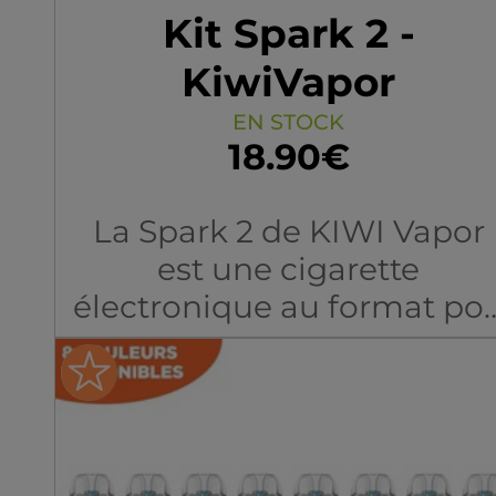
Kit Spark 2 -
KiwiVapor
EN STOCK
18.90€
La Spark 2 de KIWI Vapor
est une cigarette
électronique au format po
pensée pour une utilisatio
simple et intuitive. Elle
dispose d’une batterie
amovible de 800mAh
offrant jusqu’à 24h