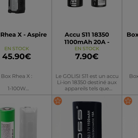
Rhea X - Aspire
Accu S11 18350
Box
1100mAh 20A -
EN STOCK
EN STOCK
Golisi
45.90€
7.90€
Box Rhea X :
Le GOLISI S11 est un accu
Box
Li-ion 18350 destiné aux
1-100W
appareils tels que
harge rapide 2A
Dotmod.
Batt
ionne avec un accu
650 (non inclus)
P
uleur/modèle
couleur/modèle
c