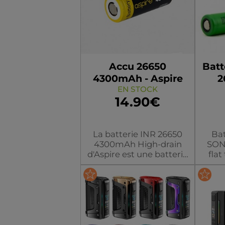
Accu 26650
Batt
4300mAh - Aspire
2
EN STOCK
14.90€
La batterie INR 26650
Bat
4300mAh High-drain
SON
d'Aspire est une batterie
flat
rechargeable haute
possé
performance au lithium.
ma
Elle fonctionne avec le
mod NX100 ainsi que
d'autres compatibles
couleur/modèle
co
mods 26650.