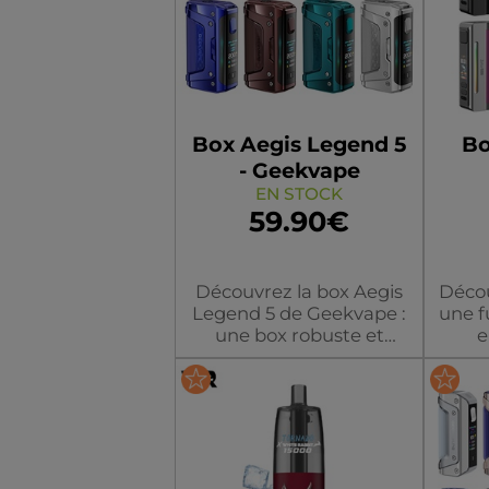
Box Aegis Legend 5
Bo
- Geekvape
EN STOCK
59.90€
Découvrez la box Aegis
Décou
Legend 5 de Geekvape :
une f
une box robuste et
e
puissante de 5 à 200W.
c
Elle propose 5 modes
esth
d’utilisation (ECO,
mod
SMART, NORMAL,
les 
CUSTOM, TC) pour
robu
couleur/modèle
co
s’adapter à vos
d’un
préférences. Fonctionne
de 0,