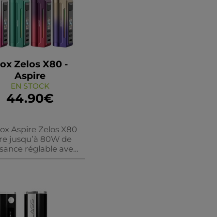
ox Zelos X80 -
Aspire
EN STOCK
44.90€
ox Aspire Zelos X80
fre jusqu’à 80W de
sance réglable avec
odes (VW, Bypass,
CPS, V). Il intègre un
n couleur TFT 0.96"
fonctionne avec un
 18650 (non fourni).
ouleur/modèle