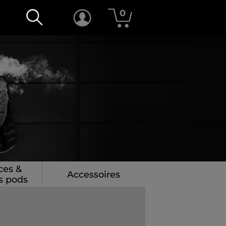
0
ces &
Accessoires
s pods