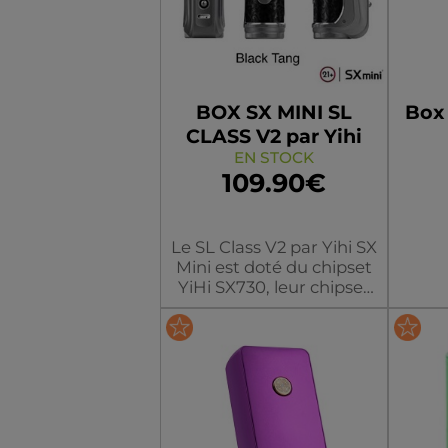
L'airflow est réglable
pour passer d'une
vapeur aérienne à très
aérienne selon vos
BOX SX MINI SL
Box 
désirs.
CLASS V2 par Yihi
EN STOCK
109.90€
Le SL Class V2 par Yihi SX
Mini est doté du chipset
YiHi SX730, leur chipset
propriétaire de la 4ème
c
génération, disposant de
fonct
son convertisseur buck-
18
boost 32 bits, assure de
haute performance dans
couleur/modèle
co
la gestion d’énergie DC-
DC et du voltage buck et
boost. Cela se traduit par