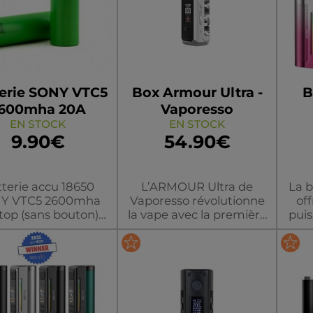
erie SONY VTC5
Box Armour Ultra -
B
600mha 20A
Vaporesso
EN STOCK
EN STOCK
9.90€
54.90€
terie accu 18650
L’ARMOUR Ultra de
La b
Y VTC5 2600mha
Vaporesso révolutionne
of
 top (sans bouton)
la vape avec la première
puis
dant une décharge
batterie intégrée 5500
5 m
ximale de 20A.
mAh de l’industrie,
TC, 
offrant jusqu’à 100 W de
écra
puissance et 3 jours
et 
d’autonomie dans un
accu
uleur/modèle
couleur/modèle
c
format 25 % plus
compact que l’ARMOUR