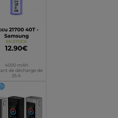
cu 21700 40T -
Samsung
EN STOCK
12.90€
4000 mAh
ant de décharge de
25 A
ouleur/modèle