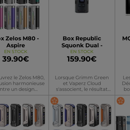
S. Certifié IP68, IP69K et
MIL-STD-810H, il résiste
à l’eau, la poussière, la
chaleur, les chocs et les
chutes.
x Zelos M80 -
Box Republic
MQ
Aspire
Squonk Dual -
EN STOCK
Grimm Green X
EN STOCK
39.90€
159.90€
Vaperz Cloud
vrez le Zelos M80,
Lorsque Grimm Green
Les
usion harmonieuse
et Vaperz Cloud
Déc
ntre un design
s'associent, le résultat
bo
lassique et une
est tout simplement
a
étique métallique
incroyable : Une box
erne. Conçu pour
bottom feeder double
performances et la
accu massive et ultra
stesse, il est doté
performante.
uleur/modèle
couleur/modèle
c
 écran couleur TFT
Fonctionne avec deux
96”, de cinq modes
accus 18650 (non inclus).