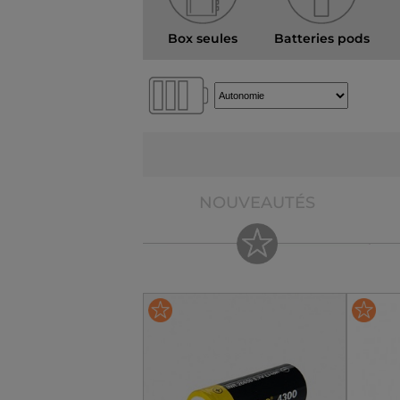
Box seules
Batteries pods
NOUVEAUTÉS