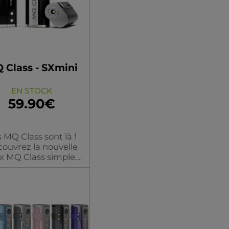
 Class - SXmini
EN STOCK
59.90€
 MQ Class sont là !
ouvrez la nouvelle
x MQ Class simple
ccu 18650 de chez
SXmini !
ouleur/modèle