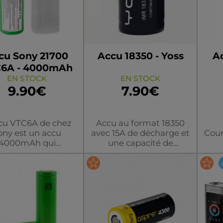
cu Sony 21700
Accu 18350 - Yoss
Ac
6A - 4000mAh
EN STOCK
EN STOCK
9.90€
7.90€
cu VTC6A de chez
Accu au format 18350
ony est un accu
avec 15A de décharge et
Cour
4000mAh qui
une capacité de
ionne parfaitement
1100mAh.
jusqu'à 30A.
ion améliorée des
C6, elle est plus
ante et encore plus
uleur/modèle
couleur/modèle
c
performante.