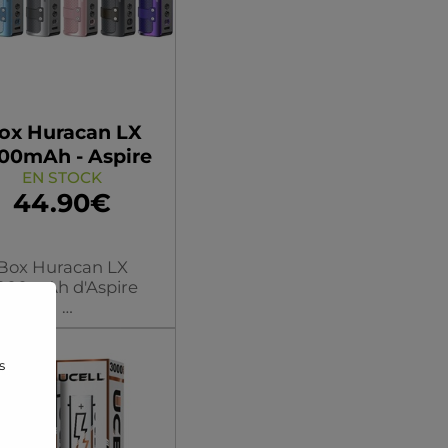
ox Huracan LX
00mAh - Aspire
EN STOCK
44.90€
Box Huracan LX
000mAh d'Aspire
5-100W
3000mAh
s
ouleur/modèle