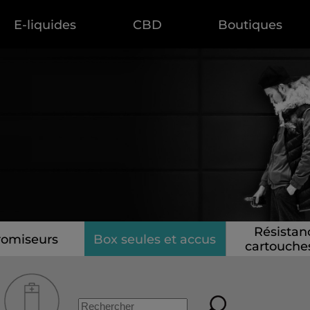
E-liquides
CBD
Boutiques
Résistan
romiseurs
Box seules et accus
cartouche