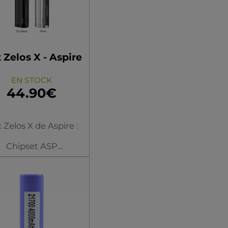
 Zelos X - Aspire
EN STOCK
44.90€
 Zelos X de Aspire :
Chipset ASP
erie : 1*18650 (non-
inclus)
uissance : 1-80W
Dimensions :
83*37.5*24.5mm
ouleur/modèle
Poids : 91g