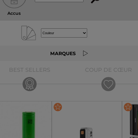
Accus
MARQUES
BEST SELLERS
COUP DE CŒUR