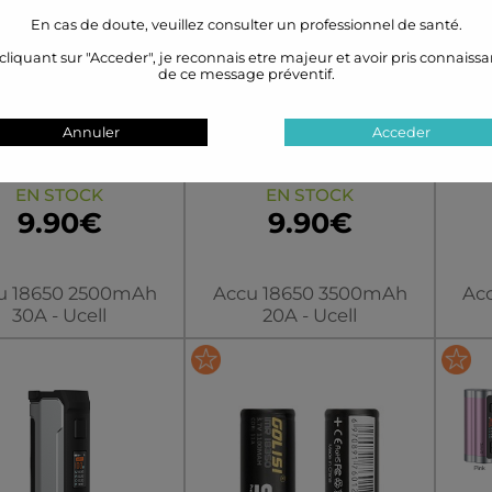
En cas de doute, veuillez consulter un professionnel de santé.
cliquant sur "Acceder", je reconnais etre majeur et avoir pris connaiss
de ce message préventif.
Annuler
Acceder
Accu 18650
Accu 18650
500mAh 30A -
3500mAh 20A -
3
EN STOCK
Ucell
EN STOCK
Ucell
9.90€
9.90€
u 18650 2500mAh
Accu 18650 3500mAh
Ac
30A - Ucell
20A - Ucell
uleur/modèle
couleur/modèle
c