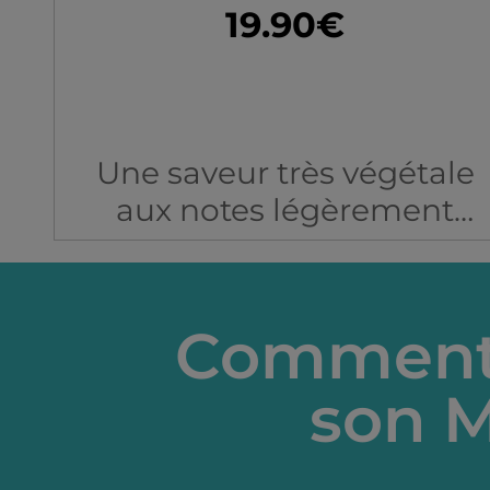
19.90€
Une saveur très végétale
aux notes légèrement
citronnées.
Ratio : 30/70 VG/PG
Vous devez avoir l'âge léga
Comment 
de fumer pour utiliser ce
produit.
son M