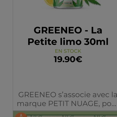
GREENEO - La
Petite limo 30ml
CBD
EN STOCK
19.90€
GREENEO s’associe avec l
marque PETIT NUAGE, pou
vous proposer trois e-