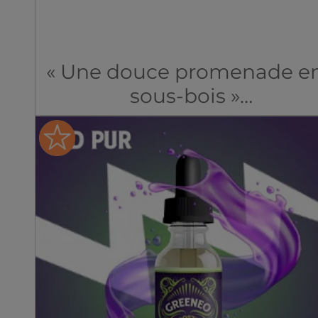
« Une douce promenade e
sous-bois »
Un délicieux mélange de
fruits rouges.
Taux de CBD disponibles :
10,30 & 50mg/ml sur une
base PG/VG de 70/30
Vous devez avoir l'âge léga
de fumer pour utiliser ce