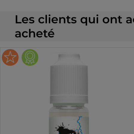
0.6Ω
Les clients qui ont 
0.8Ω
1.2Ω
acheté