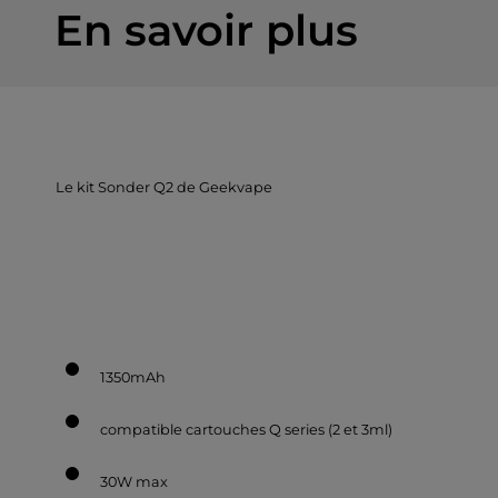
technologie CoreX
En savoir plus
compatible cartouches Luxe 
Le kit Sonder Q2 de Geekvape
1350mAh
compatible cartouches Q series (2 et 3ml)
30W max