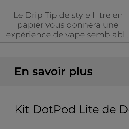
Le Drip Tip de style filtre en
papier vous donnera une
expérience de vape semblabl
à celle d'une cigarette tout en
réduisant la condensation de l
vapeur dans le temps.
En savoir plus
Conçu et fabriqué à partir d'un
combinaison de PET et de
papier de qualité alimentaire.
Kit DotPod Lite de