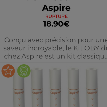
Aspire
RUPTURE
18.90€
Conçu avec précision pour un
saveur incroyable, le Kit OBY d
chez Aspire est un kit classiqu
avec de belles courbes pour
améliorer son ergonomie et
son look. Sa coque en
aluminium est très résistante e
aide à réduire son poids en plu
de le rendre plus esthétique.