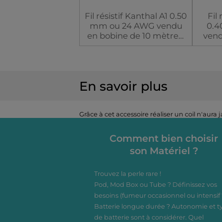
Fil résistif Kanthal A1 0.50
Fil 
mm ou 24 AWG vendu
0.4
en bobine de 10 mètres.
vend
Le Kanthal A1 est
reconnu pour être le fil
L
résistif qui résiste le
recon
mieux à la chaleur.
rés
En savoir plus
mi
Option
Grâce à cet accessoire réaliser un coil n'au
Comment bien choisir
son Matériel ?
Trouvez la perle rare !
Pod, Mod Box ou Tube ? Définissez vos
besoins (fumeur occasionnel ou intensif 
Batterie longue durée ? Autonomie et t
de batterie sont à considérer. Quel