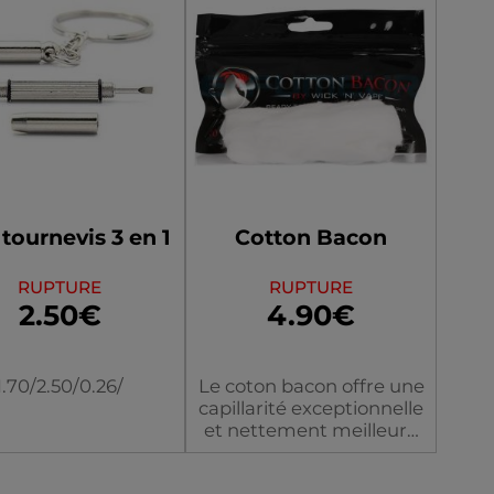
 tournevis 3 en 1
Cotton Bacon
RUPTURE
RUPTURE
2.50€
4.90€
1.70/2.50/0.26/
Le coton bacon offre une
capillarité exceptionnelle
et nettement meilleure
que le coton cardé ou
coton japonais