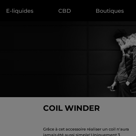
E-liquides
CBD
Boutiques
COIL WINDER
Grâce à cet accessoire réaliser un coil n'aura
jamais été aussi simple! Uniquement 3