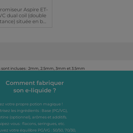
romiseur Aspire ET-
VC dual coil (double
stance) située en bas
 une production de
ur accrue. Réservoir
x d'une capacité de
ml. Pas de vis eGo.
Couleur
lles sont incluses : 2mm, 2.5mm, 3mm et 3.5mm
Comment fabriquer
son e-liquide ?
ez votre propre potion magique !
trisez les ingrédients : Base (PG/VG),
otine (optionnel), arômes et additifs.
ipez-vous : flacons, seringues, etc.
uvez votre équilibre PG/VG : 50/50, 70/30,