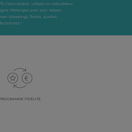
70. Calcul précis : utilisez un calculateur
ligne. Mélangez avec soin, laissez
oser (steeping). Testez, ajustez,
fectionnez !
PROGRAMME FIDÉLITÉ