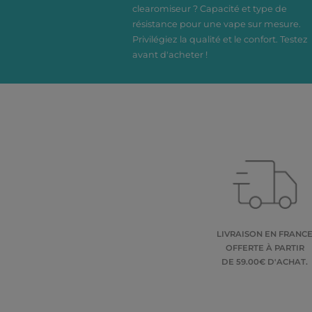
clearomiseur ? Capacité et type de
résistance pour une vape sur mesure.
Privilégiez la qualité et le confort. Testez
avant d'acheter !
LIVRAISON EN FRANC
OFFERTE À PARTIR
DE 59.00€ D'ACHAT.