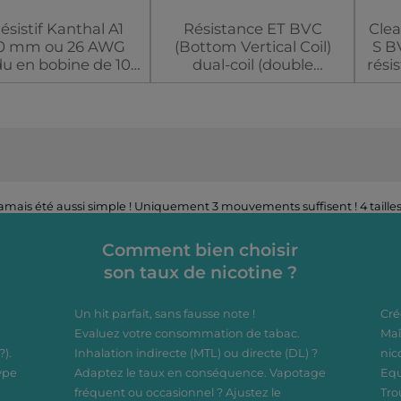
résistif Kanthal A1
Résistance ET BVC
Clea
0 mm ou 26 AWG
(Bottom Vertical Coil)
S B
u en bobine de 10
dual-coil (double
rési
mètres.
résistance) de nouvelle
pour
e Kanthal A1 est
génération pour
vape
nu pour être le fil
clearomiseur Aspire ET
pyre
istif qui résiste le
BDC et Aspire CE5 BDC
2,4
eux à la chaleur.
Option
Résistance
ra jamais été aussi simple ! Uniquement 3 mouvements suffisent ! 4 tai
Comment bien choisir
son taux de nicotine ?
Un hit parfait, sans fausse note !
Cré
Evaluez votre consommation de tabac.
Maî
?).
Inhalation indirecte (MTL) ou directe (DL) ?
nic
ype
Adaptez le taux en conséquence. Vapotage
Equ
fréquent ou occasionnel ? Ajustez le
Tro