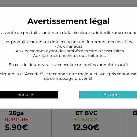
heté ce produit ont aussi acheté
Option
Stock
Avertissement légal
11/27/4/0
La vente de produits contenant de la nicotine est interdite aux mineur
Les produits contenant de la nicotine sont fortement déconseillés :
- Aux mineurs
- Aux personnes ayant des problèmes cardio-vasculaires
- Aux femmes enceintes ou allaitantes.
En cas de doute, veuillez consulter un professionnel de santé.
cliquant sur "Acceder", je reconnais etre majeur et avoir pris connaiss
de ce message préventif.
Annuler
Acceder
thal A1 0.40mm
Résistance Aspire
Cle
26ga
ET BVC
B
RUPTURE
EN STOCK
5.90€
12.90€