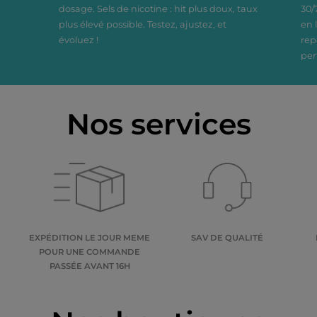
dosage. Sels de nicotine : hit plus doux, taux
30/
plus élevé possible. Testez, ajustez, et
en 
évoluez !
rep
per
Nos services
E
EXPÉDITION LE JOUR MEME
SAV DE QUALITÉ
POUR UNE COMMANDE
PASSÉE AVANT 16H