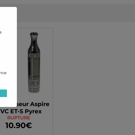
s
ance
aromiseur Aspire
VC ET-S Pyrex
RUPTURE
10.90€