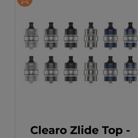
Klypse
nouvelle cartouche 1.2Ω
Clearo Zlide Top -