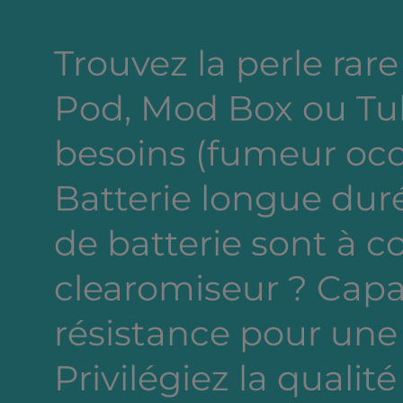
résistances Z-Coil
Pyrex remplaçable (3 ml o
Trouvez la perle rare 
4.5 ml)
Pod, Mod Box ou Tub
besoins (fumeur occa
Batterie longue dur
de batterie sont à c
clearomiseur ? Capa
résistance pour une
Privilégiez la qualité