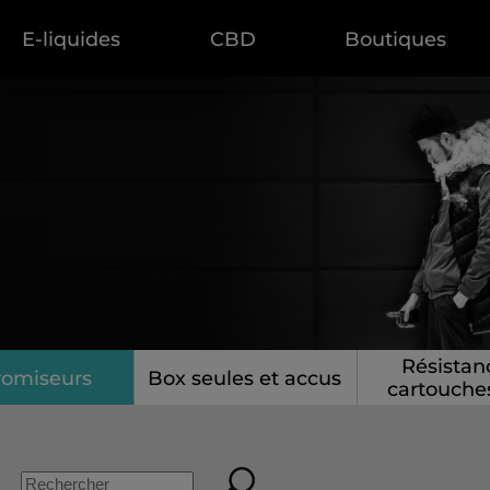
E-liquides
CBD
Boutiques
Résistan
romiseurs
Box seules et accus
cartouche