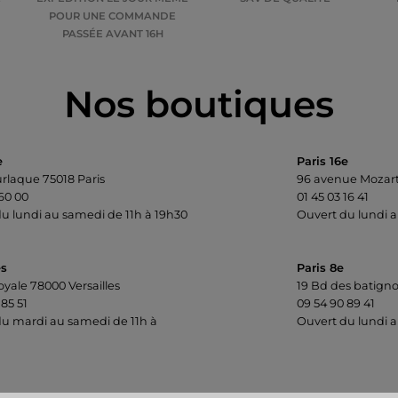
POUR UNE COMMANDE
PASSÉE AVANT 16H
Nos boutiques
e
Paris 16e
urlaque 75018 Paris
96 avenue Mozart
 60 00
01 45 03 16 41
u lundi au samedi de 11h à 19h30
Ouvert du lundi a
es
Paris 8e
oyale 78000 Versailles
19 Bd des batigno
 85 51
09 54 90 89 41
u mardi au samedi de 11h à
Ouvert du lundi a