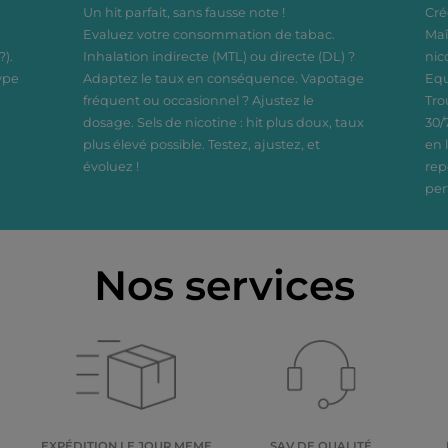
Un hit parfait, sans fausse note !
Cré
30 mAh, ce modèle
Evaluez votre consommation de tabac.
Maî
valent se recharge
?).
 bien via USB-C que
Inhalation indirecte (MTL) ou directe (DL) ?
nic
nduction (chargeur
ype
Adaptez le taux en conséquence. Vapotage
Equ
non inclus).
fréquent ou occasionnel ? Ajustez le
Tro
dosage. Sels de nicotine : hit plus doux, taux
30/
plus élevé possible. Testez, ajustez, et
en 
évoluez !
rep
per
Nos services
E
EXPÉDITION LE JOUR MEME
SAV DE QUALITÉ