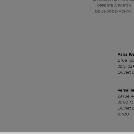
OFFERTE À PARTIR
DE 59.00€ D'ACHAT.
Paris 18
2 rue To
09 51 02
Ouvert d
Versaill
29 rue R
09 80 73
Ouvert d
19h30