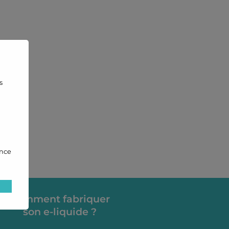
s
ance
Comment fabriquer
son e-liquide ?