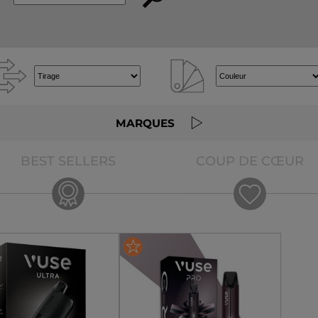
e
MARQUES
BEST SELLERS
COUP DE CŒUR