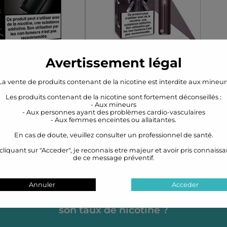
Avertissement légal
it Ultra Vuse
Kit Vuse Pro
La vente de produits contenant de la nicotine est interdite aux mineur
EN STOCK
EN STOCK
Les produits contenant de la nicotine sont fortement déconseillés :
34.90€
11.90€
- Aux mineurs
- Aux personnes ayant des problèmes cardio-vasculaires
- Aux femmes enceintes ou allaitantes.
erie intégrée 530
Kit Vuse Pro
En cas de doute, veuillez consulter un professionnel de santé.
mah
cliquant sur "Acceder", je reconnais etre majeur et avoir pris connaiss
NTION : ce kit est
de ce message préventif.
u sans cartouche !
Annuler
Acceder
it Ultra signé Vuse
carne la nouvelle
Comment bien choisir
ation de cigarettes
Couleur
Couleur
son taux de nicotine ?
troniques. Équipé
 batterie amovible