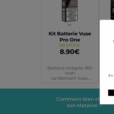
Kit Batterie Vuse
K
Pro One
EN STOCK
8.90€
Batterie intégrée 360
Batt
mah
En 
Le fabricant Vuse,
ATTE
spécialiste reconnu de la
vend
cigarette électronique,
propose une batterie
Le k
performante de 360
Comment bien choisir
in
mAh. Compacte et
génér
Couleur
son Matériel ?
pratique, la Vuse Pro
élec
One assure une
d’une