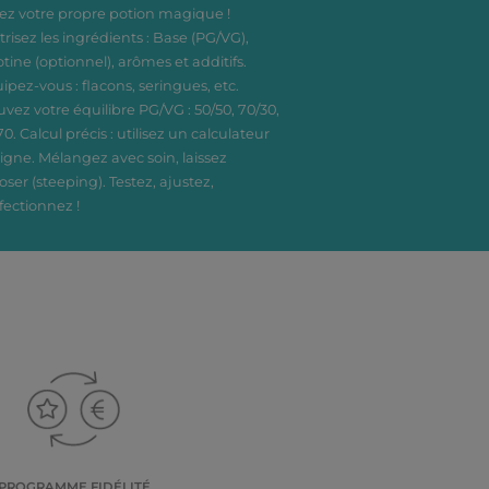
ez votre propre potion magique !
trisez les ingrédients : Base (PG/VG),
otine (optionnel), arômes et additifs.
ipez-vous : flacons, seringues, etc.
uvez votre équilibre PG/VG : 50/50, 70/30,
70. Calcul précis : utilisez un calculateur
ligne. Mélangez avec soin, laissez
oser (steeping). Testez, ajustez,
fectionnez !
PROGRAMME FIDÉLITÉ