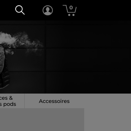
0
ces &
Accessoires
s pods