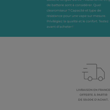
de batterie sont à considérer. Quel
clearomiseur ? Capacité et type de
résistance pour une vape sur mesure.
Privilégiez la qualité et le confort. Testez
avant d'acheter !
LIVRAISON EN FRANC
OFFERTE À PARTIR
DE 59.00€ D'ACHAT.