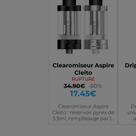
Clearomiseur Aspire
Dri
Cleito
RUPTURE
34.90€
-50%
17.45€
Clearomiseur Aspire
Dr
Cleito : réservoir pyrex de
uni
3.5ml, remplissage par le
a
haut, airflow (flux d'air)
d
réglable et totalement
cl