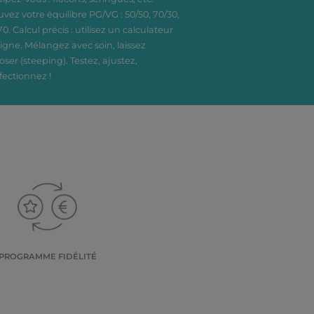
uvez votre équilibre PG/VG : 50/50, 70/30,
70. Calcul précis : utilisez un calculateur
ligne. Mélangez avec soin, laissez
oser (steeping). Testez, ajustez,
fectionnez !
PROGRAMME FIDÉLITÉ