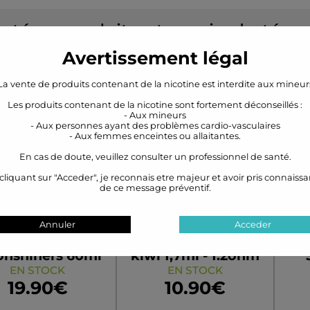
préféré !
heté ce produit ont aussi acheté
Option
Option
Avertissement légal
La vente de produits contenant de la nicotine est interdite aux mineur
Les produits contenant de la nicotine sont fortement déconseillés :
- Aux mineurs
- Aux personnes ayant des problèmes cardio-vasculaires
- Aux femmes enceintes ou allaitantes.
En cas de doute, veuillez consulter un professionnel de santé.
cliquant sur "Acceder", je reconnais etre majeur et avoir pris connaiss
de ce message préventif.
Annuler
Acceder
d Sucker 60ml
Cartouche pour
Ro
nshiners 60ml
kiwi 1,7ml - 1.2ohm
rôme boosté
EN STOCK
par 3 - KiwiVapor
EN STOCK
19.90€
10.90€