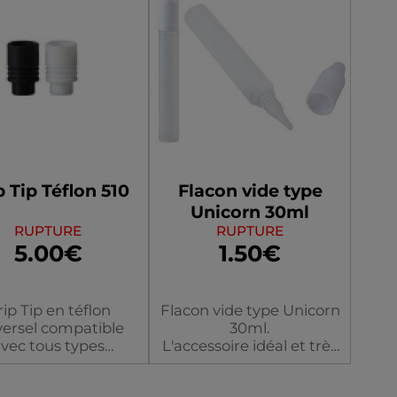
p Tip Téflon 510
Flacon vide type
Unicorn 30ml
RUPTURE
RUPTURE
5.00€
1.50€
ip Tip en téflon
Flacon vide type Unicorn
versel compatible
30ml.
vec tous types
L'accessoire idéal et très
'atomiseurs et
pratique pour
earomiseurs 510
transporter votre liquide