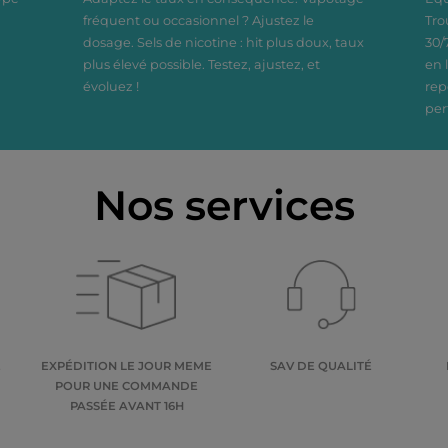
fréquent ou occasionnel ? Ajustez le
Tro
dosage. Sels de nicotine : hit plus doux, taux
30/
plus élevé possible. Testez, ajustez, et
en 
évoluez !
rep
per
Nos services
E
EXPÉDITION LE JOUR MEME
SAV DE QUALITÉ
POUR UNE COMMANDE
PASSÉE AVANT 16H