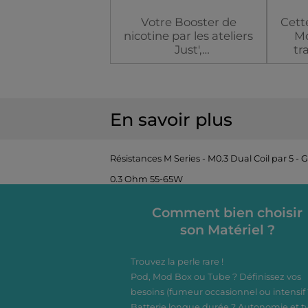
Votre Booster de
Cett
nicotine par les ateliers
Mo
Just',
tr
en 50/50, pour nicotiner
no
votre e-liquide ou vos
mê
bases DIY.
c
Flacon
gour
En savoir plus
La l
lo
Dosage
contr
Résistances M Series - M0.3 Dual Coil par 5 -
loi 
0.3 Ohm 55-65W
dem
Comment bien choisir
Dais
son Matériel ?
cré
Trouvez la perle rare !
Pod, Mod Box ou Tube ? Définissez vos
besoins (fumeur occasionnel ou intensif 
Batterie longue durée ? Autonomie et t