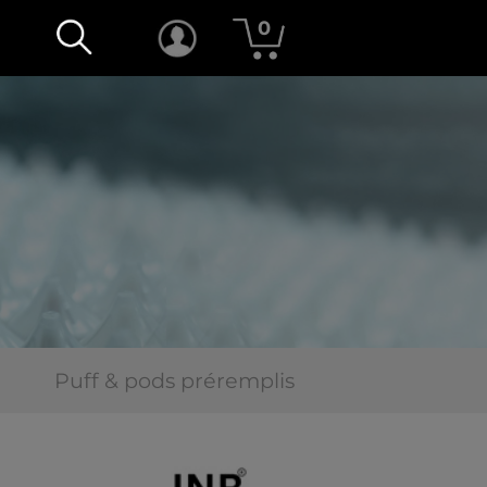
0
Puff & pods préremplis