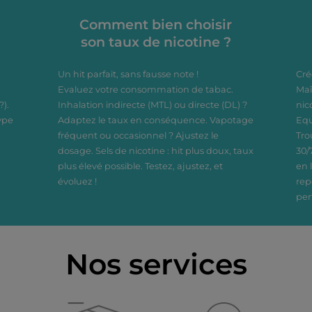
une vape sûre et
conforme. Disponible en
Comment bien choisir
10 saveurs variées.
son taux de nicotine ?
Un hit parfait, sans fausse note !
Cré
Evaluez votre consommation de tabac.
Maî
?).
Inhalation indirecte (MTL) ou directe (DL) ?
nic
ype
Adaptez le taux en conséquence. Vapotage
Equ
fréquent ou occasionnel ? Ajustez le
Tro
dosage. Sels de nicotine : hit plus doux, taux
30/
plus élevé possible. Testez, ajustez, et
en 
évoluez !
rep
per
Nos services