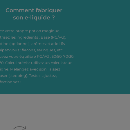
Comment fabriquer
son e-liquide ?
ez votre propre potion magique !
trisez les ingrédients : Base (PG/VG),
otine (optionnel), arômes et additifs.
ipez-vous : flacons, seringues, etc.
uvez votre équilibre PG/VG : 50/50, 70/30,
70. Calcul précis : utilisez un calculateur
ligne. Mélangez avec soin, laissez
oser (steeping). Testez, ajustez,
fectionnez !