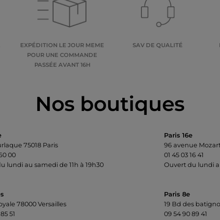
E
EXPÉDITION LE JOUR MEME
SAV DE QUALITÉ
POUR UNE COMMANDE
PASSÉE AVANT 16H
Nos boutiques
e
Paris 16e
urlaque 75018 Paris
96 avenue Mozart
 60 00
01 45 03 16 41
u lundi au samedi de 11h à 19h30
Ouvert du lundi a
es
Paris 8e
oyale 78000 Versailles
19 Bd des batigno
 85 51
09 54 90 89 41