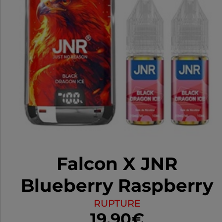
longévité.
Falcon X JNR
Blueberry Raspberry
Cherry
RUPTURE
19.90€