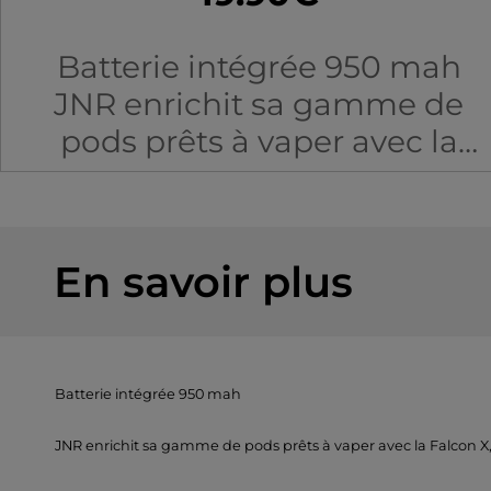
Batterie intégrée 950 mah
JNR enrichit sa gamme de
pods prêts à vaper avec la
Falcon X, une puff rechargeabl
taillée pour le quotidien !
Réutilisable et généreuse, elle
En savoir plus
s'adresse aux vapoteurs à la
recherche de praticité et de
longévité.
Batterie intégrée 950 mah
JNR enrichit sa gamme de pods prêts à vaper avec la Falcon X, 