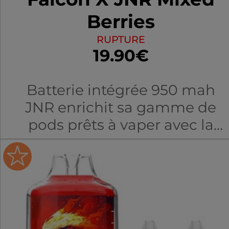
Berries
RUPTURE
19.90€
Batterie intégrée 950 mah
JNR enrichit sa gamme de
pods prêts à vaper avec la
Falcon X, une puff rechargeabl
taillée pour le quotidien !
Réutilisable et généreuse, elle
s'adresse aux vapoteurs à la
recherche de praticité et de