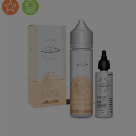
Ratio : 50/50 PG/VG
Ce e-liquide est en 0mg de
nicotine, afin de mettre de la
nicotine, nous vous proposon
d'utiliser un Booster de
nicotine.
Flacon de 60ml rempli à 60m
livré avec un flacon vide
VapoMix gradué pour maîtrise
l'apport en nicotine.