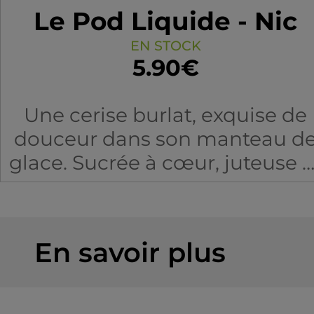
Le Pod Liquide - Nic
Salt
EN STOCK
5.90€
Une cerise burlat, exquise de
douceur dans son manteau d
glace. Sucrée à cœur, juteuse e
réaliste, finement acidulée pou
rappeler à tous que la star, c’es
elle !
En savoir plus
10 et 20mg