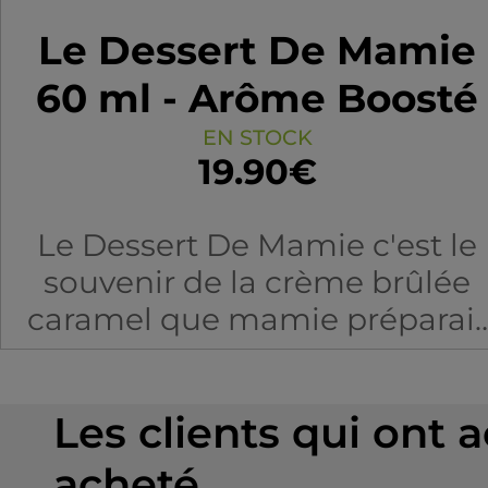
Le Dessert De Mamie
60 ml - Arôme Boosté
EN STOCK
19.90€
Le Dessert De Mamie c'est le
souvenir de la crème brûlée
caramel que mamie préparait
au goûter.
Les clients qui ont 
Ratio : 50/50 PG/VG
acheté