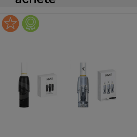
Ce e-liquide est en 0mg de
nicotine, afin de mettre de la
nicotine, nous vous proposon
d'utiliser un Booster de
nicotine.
Flacon de 60ml rempli à 60m
livré avec un flacon vide
VapoMix gradué pour maîtrise
l'apport en nicotine.