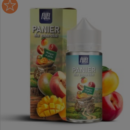
fruitée qui évoque les étals
colorés et parfumés des
marchés. Laissez-vous
transporter par cette
expérience gustative
authentique à chaque
inhalation.