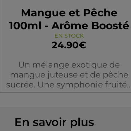
Mangue et Pêche
100ml - Arôme Boosté
EN STOCK
24.90€
Un mélange exotique de
mangue juteuse et de pêche
sucrée. Une symphonie fruité
qui évoque les étals colorés et
parfumés des marchés
ensoleillés. Laissez-vous
En savoir plus
transporter par cette