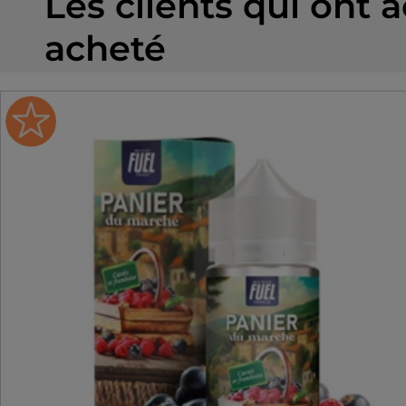
Les clients qui ont 
perfection.
acheté