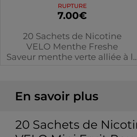
RUPTURE
7.00€
20 Sachets de Nicotine
VELO Menthe Freshe
Saveur menthe verte alliée à l
fraîcheur du menthol. Sans
fumée, sans odeur, sans tabac*
En savoir plus
*Ce produit n'est pas sans
risque et contient de la
nicotine, une substance qui
20 Sachets de Nicot
crée une forte dépendance.