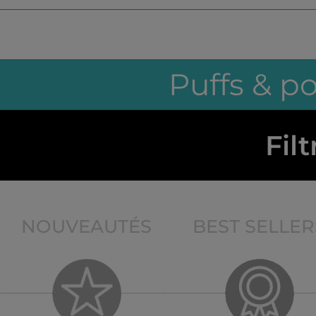
Puffs & p
Filt
NOUVEAUTÉS
BEST SELLER