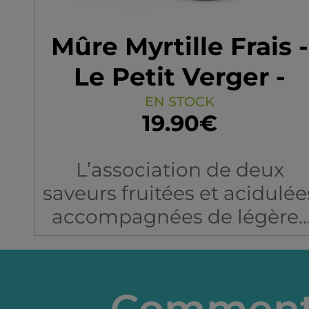
Mûre Myrtille Frais -
Le Petit Verger -
Arôme Boosté
EN STOCK
19.90€
L’association de deux
saveurs fruitées et acidulée
accompagnées de légères
notes florales, avec de la
fraîcheur en plus !
Comment 