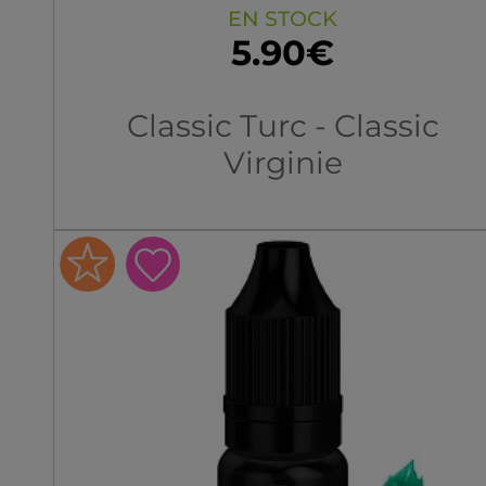
EN STOCK
5.90€
À l'image des autres
Classic Turc - Classic
recettes de la gamme,
Virginie
Chance Nic Salt est
élaborée à partir de classic
extrait grâce à un procédé
nommé Osmose inverse.
Cela consiste à laisser
reposer quelques feuilles d
classic dans une base
neutre et de filtrer le tout
pour obtenir un e-liquide