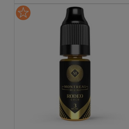
l’e-liquide Fruit du dragon,
la marque délaisse le classi
pour capturer l'essence
brute de la pitaya dans un
création d'une clarté
aromatique exemplaire. C
juice se concentre sur la
chair nacrée du fruit rose,
révélant une texture
fondante et un parfum
naturellement désaltérant
Une recette qui mise une
vape cristalline et épurée.