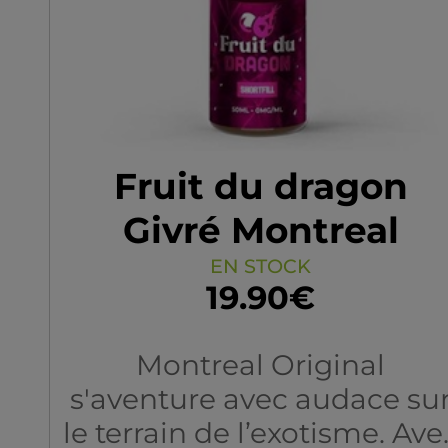
passant par la cranberry,
offrant une vape à la fois
gourmande, désaltérante e
plein de vivacité !
Fruit du dragon
Givré Montreal
Original - Arôme
EN STOCK
19.90€
Boosté
Montreal Original
s'aventure avec audace su
le terrain de l’exotisme. Ave