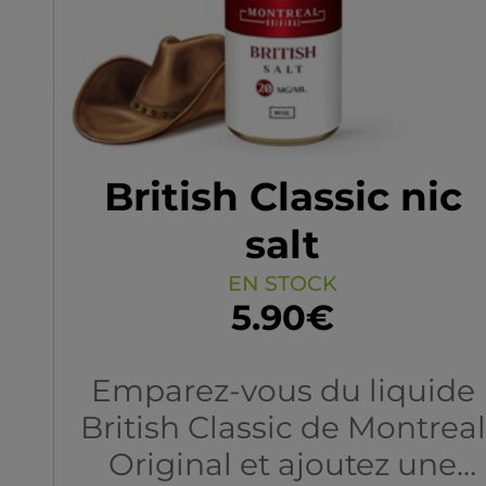
équilibrés. Montreal
Original a spécialement
élaboré ce liquide pour les
passionnés de la vape en
quête d'une expérience
riche et authentique.
British Classic nic
Laissez-vous transporter pa
salt
ce classic français mis au
EN STOCK
point par des aromaticien
5.90€
talentueux !
Emparez-vous du liquide
British Classic de Montreal
Original et ajoutez une