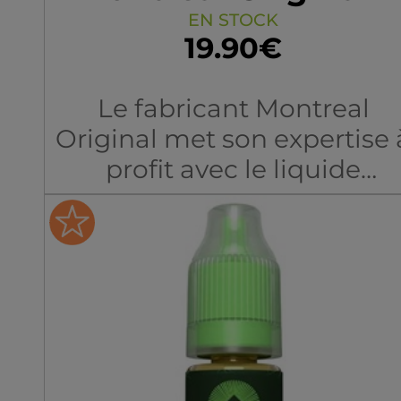
Arôme Boosté
EN STOCK
19.90€
Le fabricant Montreal
Original met son expertise 
profit avec le liquide
Menthe Verte. À travers
cette création, le créateur
canadien offre aux
utilisateurs de cigarettes
électroniques une menth
riche en chlorophylle.
Légèrement rafraîchissante