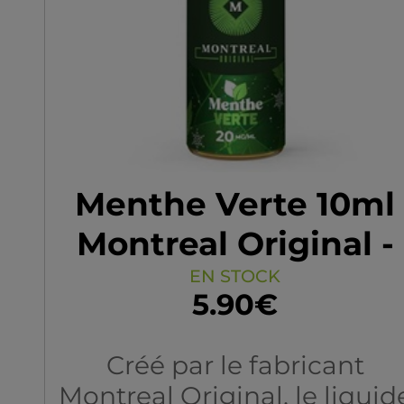
cette préparation se
distingue par ses saveurs
intenses et équilibrées.
Montreal Original confirm
ainsi son statut d'acteur
incontournable dans
l'univers de la vape.
Menthe Verte 10ml
Montreal Original -
Sel de nicotine
EN STOCK
5.90€
Créé par le fabricant
Montreal Original, le liquid