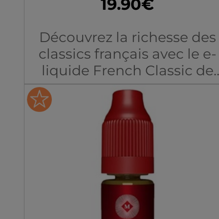
19.90€
Découvrez la richesse des
classics français avec le e-
liquide French Classic de
Montreal Original, une
mixture divine qui s'adress
à tous les adeptes de
puissance. Pensé pour les
fins gourmets, ce mélang
propose de retrouver un
classic qui se démarque pa
ses goûts corsés et