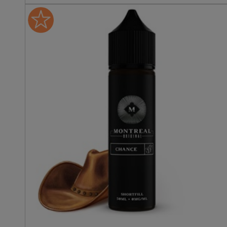
touche raffinée à votre
journée. Ce e-liquide
restitue un classic qui offr
des saveurs riches et
délicates, parfait pour ceu
qui aiment les préparation
complexes. Détendez-vou
et rejoignez sa majesté pou
découvrir un univers où le
classic s'exprime
pleinement et dévoile des
arômes à la douceur
ensorcelante. Ajoutez ce