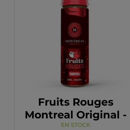
Fruits Rouges
Montreal Original -
Arôme Boosté
EN STOCK