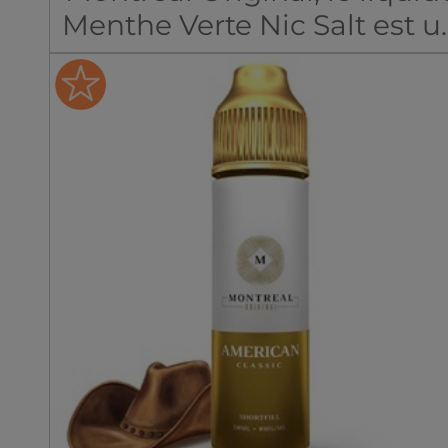
Menthe Verte Nic Salt est u
incontournable pour les
vapoteurs en quête de
sevrage efficace sans
sacrifier les saveurs.
Formulé avec des sels de
nicotine, cette préparation
restitue parfaitement les
arômes de la menthe. Un
mélange de chlorophylle e
une touche de fraîcheur
légère, offrant ainsi une
expérience de vape unique 