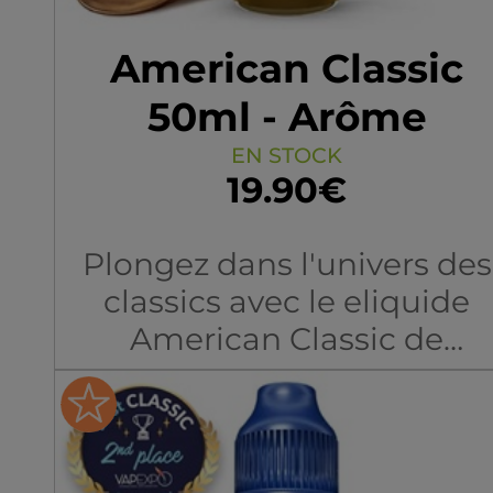
American Classic
50ml - Arôme
Boosté
EN STOCK
19.90€
Plongez dans l'univers des
classics avec le eliquide
American Classic de
Montreal Original, un juice
qui marie
harmonieusement
robustesse et douceur.