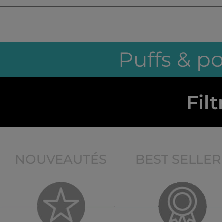
Puffs & p
Filt
NOUVEAUTÉS
BEST SELLER