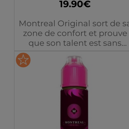
19.90€
Montreal Original sort de s
zone de confort et prouve
que son talent est sans
limite. Avec son e-liquide
Fruits Rouges, le fabricant
québécois parvient à
capturer tous les parfums
d'une balade en forêt. Le
mix laisse s'exprimer
chaque baie, de la
framboise, à la fraise, en