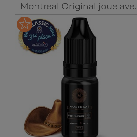
résistance supérieure à
Montreal Original joue ave
1ohm.
nos sens et dévoile le
spectaculaire eliquide 1642
Cette recette aux sels de
Fabriqué au Canada ;
nicotine associe la
Dosage PG/VG : 50% / 50%.
puissance d'un classic
canadien à la douceur du
menthol. Avec cette
concoction savoureuse,
Montreal Original joue sur
divers tableaux et offre un
liquide à l'homogénéité
inégalée. Les aromaticien