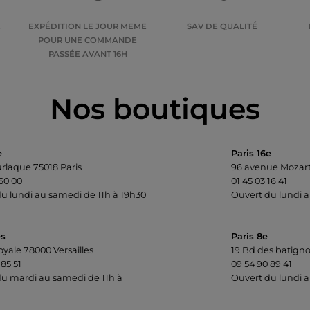
E
EXPÉDITION LE JOUR MEME
SAV DE QUALITÉ
POUR UNE COMMANDE
PASSÉE AVANT 16H
Nos boutiques
e
Paris 16e
urlaque 75018 Paris
96 avenue Mozart
 60 00
01 45 03 16 41
u lundi au samedi de 11h à 19h30
Ouvert du lundi a
es
Paris 8e
oyale 78000 Versailles
19 Bd des batigno
 85 51
09 54 90 89 41
u mardi au samedi de 11h à
Ouvert du lundi a