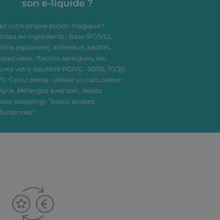
son e-liquide ?
ez votre propre potion magique !
trisez les ingrédients : Base (PG/VG),
otine (optionnel), arômes et additifs.
ipez-vous : flacons, seringues, etc.
uvez votre équilibre PG/VG : 50/50, 70/30,
70. Calcul précis : utilisez un calculateur
ligne. Mélangez avec soin, laissez
oser (steeping). Testez, ajustez,
fectionnez !