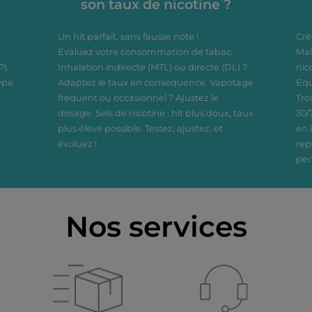
son taux de nicotine ?
Un hit parfait, sans fausse note !
Cré
Evaluez votre consommation de tabac.
Maî
?).
Inhalation indirecte (MTL) ou directe (DL) ?
nic
ype
Adaptez le taux en conséquence. Vapotage
Equ
fréquent ou occasionnel ? Ajustez le
Tro
dosage. Sels de nicotine : hit plus doux, taux
30/
plus élevé possible. Testez, ajustez, et
en 
évoluez !
rep
per
Nos services