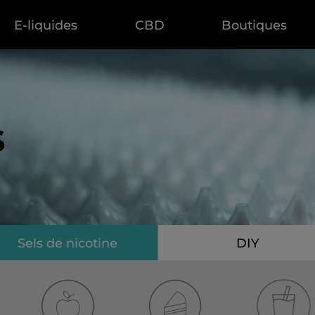
E-liquides
CBD
Boutiques
s
Sels de nicotine
DIY