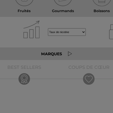
Fruités
Gourmands
Boissons
MARQUES
BEST SELLERS
COUPS DE CŒUR