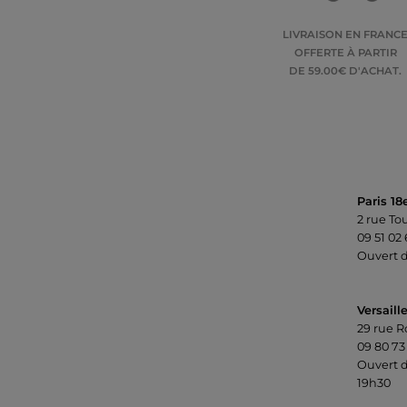
LIVRAISON EN FRANC
OFFERTE À PARTIR
DE 59.00€ D'ACHAT.
Paris 18
2 rue To
09 51 02
Ouvert d
Versaill
29 rue R
09 80 73
Ouvert d
19h30