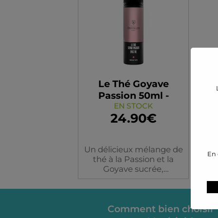
Le Thé Goyave
Passion 50ml -
Arôme Boosté
EN STOCK
24.90€
Un délicieux mélange de
En 
thé à la Passion et la
Goyave sucrée,
légèrement frais.
Flacon
Comment bien choisir