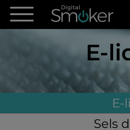
E-l
E-
Sels 