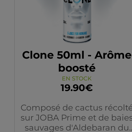
Crème de noisettes, nouga
et…pralines.
Clone 50ml - Arôme
boosté
EN STOCK
19.90€
Composé de cactus récolt
sur JOBA Prime et de baie
sauvages d'Aldebaran du