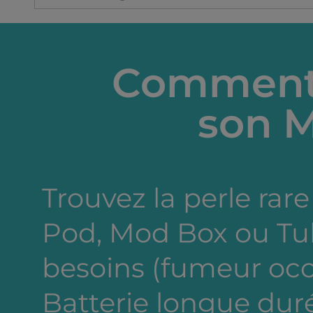
Centaure, le Clone de Swok
offre un voyage gustatif e
vitesse lumière à vos
Comment 
papilles !
son M
Trouvez la perle rare 
Pod, Mod Box ou Tub
besoins (fumeur occa
Batterie longue dur