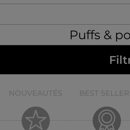
Puffs & p
Filt
NOUVEAUTÉS
BEST SELLER