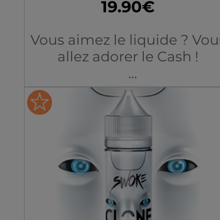
19.90€
Vous aimez le liquide ? Vou
allez adorer le Cash !
Les petits gourmands von
en avoir pour leur argent ! E
si l’argent n’a pas d’odeur, l
Cash, lui, sent très très bon
On devient très vite accro a
Cash et à sa recette riche,
très riche en saveurs :