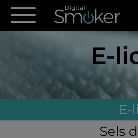
E-l
E-
Sels 