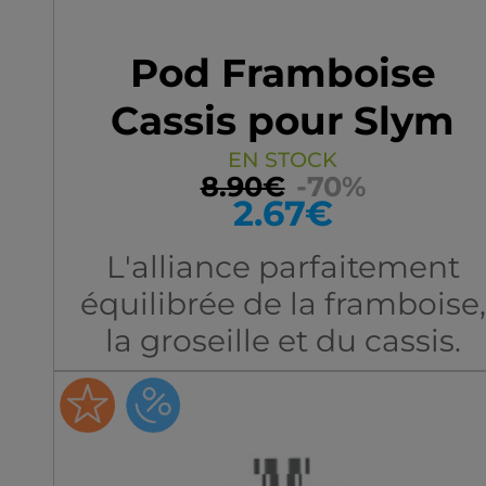
Pod Framboise
Cassis pour Slym
par 3
EN STOCK
8.90€
-70%
2.67€
L'alliance parfaitement
équilibrée de la framboise,
la groseille et du cassis.