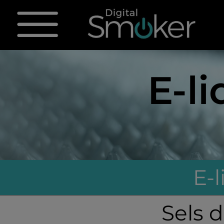
E-l
E-
Sels 