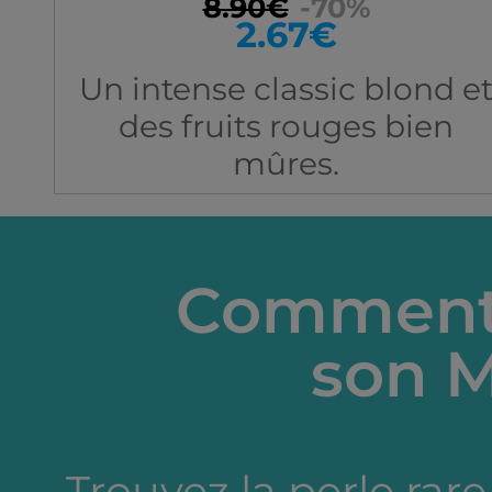
8.90€
-70%
2.67€
Un intense classic blond e
des fruits rouges bien
mûres.
Comment 
son M
Trouvez la perle rare 