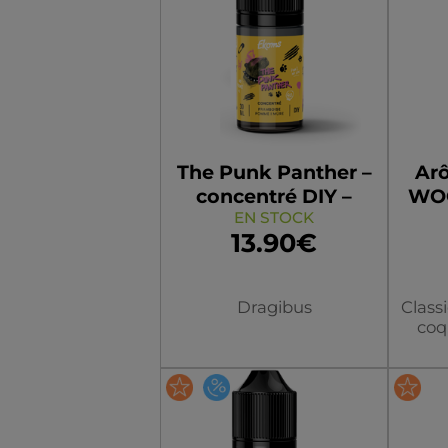
The Punk Panther –
Ar
concentré DIY –
WOO
EN STOCK
30ml
13.90€
Dragibus
Classi
coq
Si ce
leu
Flacon
préfè
blon