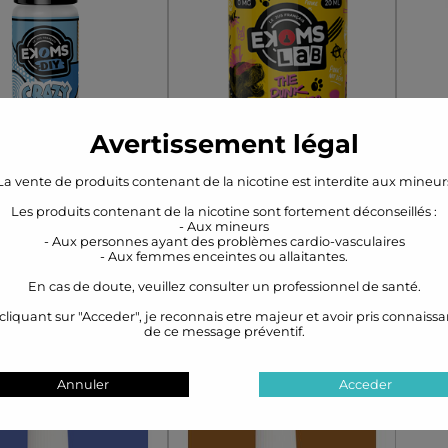
de vanille, de fruits
de sucre brun…
que, de moka et de
À siroter toute la soirée !
Dosage
Dosage
coco.
Avertissement légal
me Crazy Korn
Punk Panther
M
La vente de produits contenant de la nicotine est interdite aux mineur
Les produits contenant de la nicotine sont fortement déconseillés :
EN STOCK
EN STOCK
- Aux mineurs
5.90€
22.90€
- Aux personnes ayant des problèmes cardio-vasculaires
- Aux femmes enceintes ou allaitantes.
En cas de doute, veuillez consulter un professionnel de santé.
Des céréales
Une belle framboise
Un 
cliquant sur "Acceder", je reconnais etre majeur et avoir pris connaiss
caines au bon goût
relevée par l’acidité
de ce message préventif.
bonbon fruité et
d’une pomme verte et
rémeux. Sucré à
adoucie par une mûre
vari
Annuler
Acceder
ait. Complètement
juteuse et sucrée. Il
pour
Crazy !
saura vous rappeler un
Flacon
Flacon
bonbon bien connu de
tous et deviendra sans
Des 