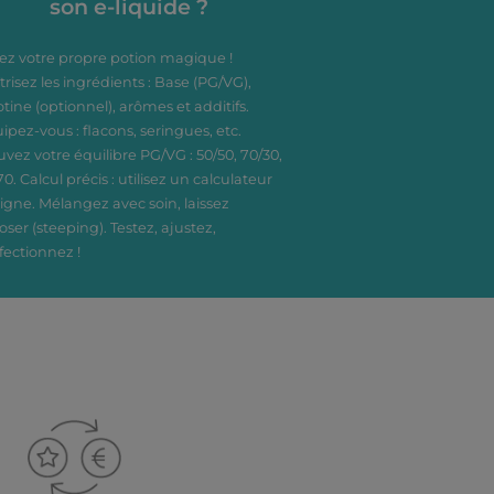
son e-liquide ?
ez votre propre potion magique !
trisez les ingrédients : Base (PG/VG),
otine (optionnel), arômes et additifs.
ipez-vous : flacons, seringues, etc.
uvez votre équilibre PG/VG : 50/50, 70/30,
70. Calcul précis : utilisez un calculateur
ligne. Mélangez avec soin, laissez
oser (steeping). Testez, ajustez,
fectionnez !