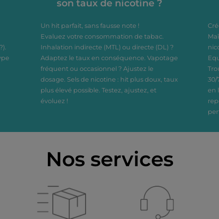
son taux de nicotine ?
Dosage
Dosage
Un hit parfait, sans fausse note !
Cré
Evaluez votre consommation de tabac.
Maî
?).
Inhalation indirecte (MTL) ou directe (DL) ?
nic
ype
Adaptez le taux en conséquence. Vapotage
Equ
fréquent ou occasionnel ? Ajustez le
Tro
dosage. Sels de nicotine : hit plus doux, taux
30/
plus élevé possible. Testez, ajustez, et
en 
évoluez !
rep
per
Nos services