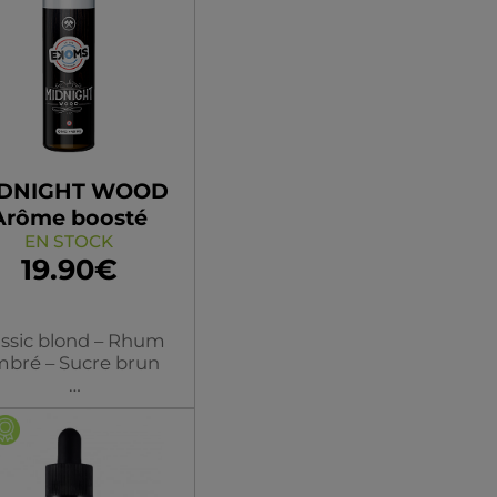
DNIGHT WOOD
Arôme boosté
EN STOCK
19.90€
assic blond – Rhum
bré – Sucre brun
 la base du Morning
d, un peu de rhum
é et de sucre brun
Flacon
t de ce X gourmand
n incontournable.