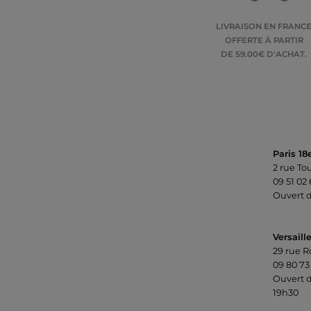
LIVRAISON EN FRANC
OFFERTE À PARTIR
DE 59.00€ D'ACHAT.
Paris 18
2 rue To
09 51 02
Ouvert d
Versaill
29 rue R
09 80 73
Ouvert d
19h30