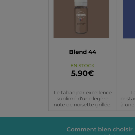
Dosage
Blend 44
EN STOCK
5.90€
Le tabac par excellence
L
sublimé d'une légère
crist
note de noisette grillée.
à une
tab
très
Flacon
Comment bien choisir