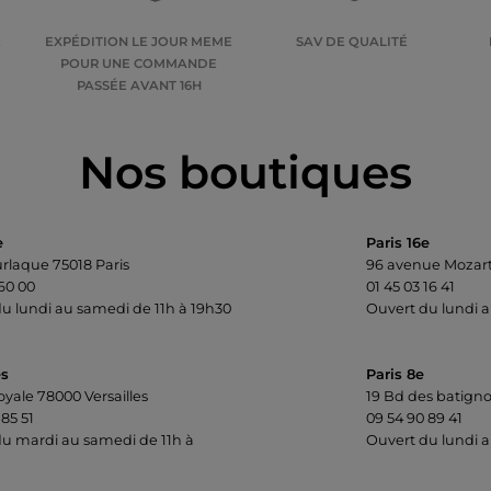
E
EXPÉDITION LE JOUR MEME
SAV DE QUALITÉ
POUR UNE COMMANDE
PASSÉE AVANT 16H
Nos boutiques
e
Paris 16e
urlaque 75018 Paris
96 avenue Mozart
 60 00
01 45 03 16 41
u lundi au samedi de 11h à 19h30
Ouvert du lundi a
es
Paris 8e
oyale 78000 Versailles
19 Bd des batigno
 85 51
09 54 90 89 41
u mardi au samedi de 11h à
Ouvert du lundi a