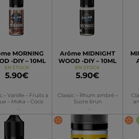
ôme MORNING
Arôme MIDNIGHT
MI
D -DIY – 10ML
WOOD -DIY – 10ML
EN STOCK
EN STOCK
5.90€
5.90€
c – Vanille – Fruits à
Classic – Rhum ambré –
Cl
ue – Moka – Coco
Sucre brun
am
rtains commencent
Sur la même base que
Sur
r journée avec un
les autres Wood, le
Woo
café, d’autres
Midnight prend des airs
ambr
Flacon
Flacon
reront ce classique
de cocktail avec ses
fon
d et gourmand aux
notes de rhum ambré et
u