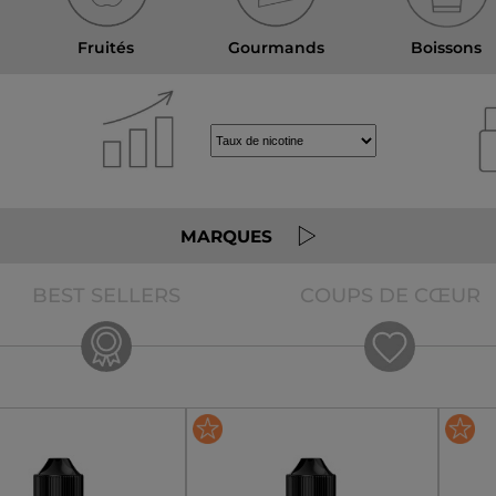
Fruités
Gourmands
Boissons
MARQUES
BEST SELLERS
COUPS DE CŒUR