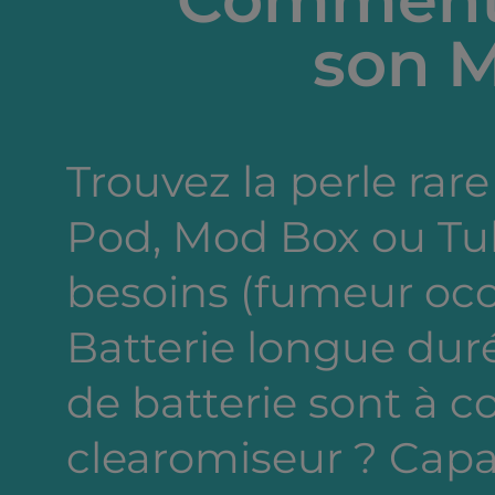
expérience gourmande à n
pas manquer !
son M
Trouvez la perle rare 
Pod, Mod Box ou Tub
besoins (fumeur occa
Batterie longue dur
de batterie sont à c
clearomiseur ? Capa