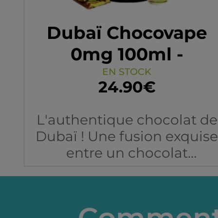
Dubaï Chocovape
0mg 100ml -
Cebueno
EN STOCK
24.90€
L'authentique chocolat de
Dubaï ! Une fusion exquise
entre un chocolat
somptueux et un irrésistibl
kunafa, sublimée par le
croquant des pistaches. Un
Comment 