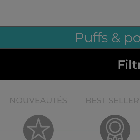
Puffs & p
Filt
NOUVEAUTÉS
BEST SELLER