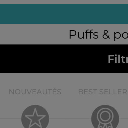
Puffs & p
Filt
NOUVEAUTÉS
BEST SELLER