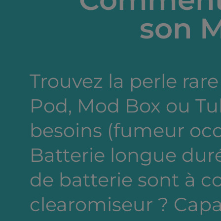
sablée savoureuse
parsemée de citrons jaunes
son M
Terrifiant de réalisme!
Trouvez la perle rare 
Pod, Mod Box ou Tub
besoins (fumeur occa
Batterie longue dur
de batterie sont à c
clearomiseur ? Capa