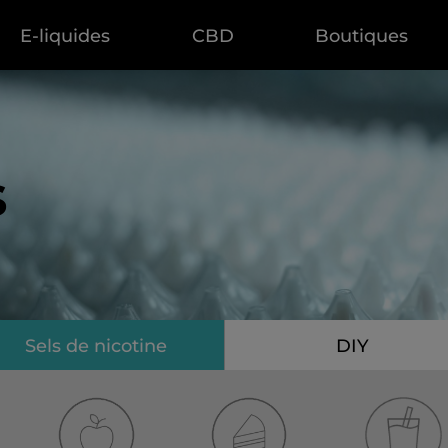
E-liquides
CBD
Boutiques
s
Sels de nicotine
DIY