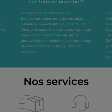
son taux de nicotine ?
Un hit parfait, sans fausse note !
Cré
Evaluez votre consommation de tabac.
Maî
?).
Inhalation indirecte (MTL) ou directe (DL) ?
nic
ype
Adaptez le taux en conséquence. Vapotage
Equ
fréquent ou occasionnel ? Ajustez le
Tro
dosage. Sels de nicotine : hit plus doux, taux
30/
plus élevé possible. Testez, ajustez, et
en 
évoluez !
rep
per
Nos services