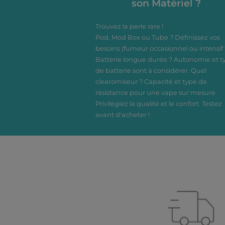
son Matériel ?
Découvrez ce régal divin
des Dieux qui se
Dosage
Trouvez la perle rare !
compose de délicieuses
Pod, Mod Box ou Tube ? Définissez vos
couches de nougatine
torréfiée à la pistache
besoins (fumeur occasionnel ou intensif 
brunie au miel et
Batterie longue durée ? Autonomie et t
meringue d'amande, le
de batterie sont à considérer. Quel
tout satiné d'une note
clearomiseur ? Capacité et type de
douce et onctueuse de
résistance pour une vape sur mesure.
banane.
Privilégiez la qualité et le confort. Testez
avant d'acheter !
Ce e-liquide est en 0mg
de nicotine, afin de
mettre de la nicotine,
nous vous proposons
d'utiliser un Booster de
nicotine.
Flacon de 60ml