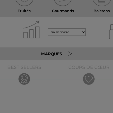
Fruités
Gourmands
Boissons
MARQUES
BEST SELLERS
COUPS DE CŒUR