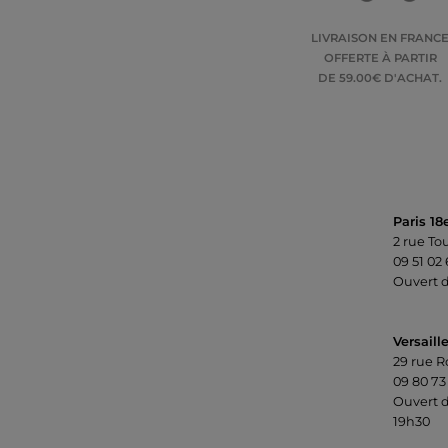
LIVRAISON EN FRANC
OFFERTE À PARTIR
DE 59.00€ D'ACHAT.
Paris 18
2 rue To
09 51 02
Ouvert d
Versaill
29 rue R
09 80 73
Ouvert d
19h30