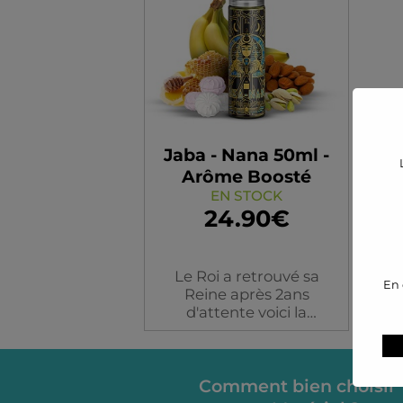
Jaba - Nana 50ml -
Arôme Boosté
EN STOCK
24.90€
Le Roi a retrouvé sa
En 
Reine après 2ans
d'attente voici la
nouvelle merveille de
Ohmboyz Drip City
Flacon
Jaba-Nana la Nana de
Comment bien choisir
Jabane