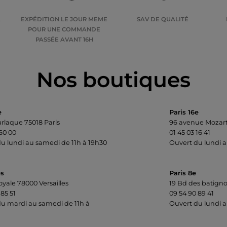
E
EXPÉDITION LE JOUR MEME
SAV DE QUALITÉ
POUR UNE COMMANDE
PASSÉE AVANT 16H
Nos boutiques
e
Paris 16e
urlaque 75018 Paris
96 avenue Mozart
 60 00
01 45 03 16 41
u lundi au samedi de 11h à 19h30
Ouvert du lundi a
es
Paris 8e
oyale 78000 Versailles
19 Bd des batigno
 85 51
09 54 90 89 41
u mardi au samedi de 11h à
Ouvert du lundi a