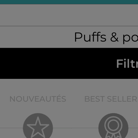
Puffs & p
Filt
NOUVEAUTÉS
BEST SELLER