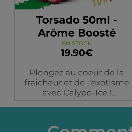
Torsado 50ml -
Arôme Boosté
EN STOCK
19.90€
Plongez au coeur de la
fraicheur et de l'exotisme
avec Calypo-Ice !
Le Yeti tout droit sorti de
votre congélateur, va vous
transporter sur les pistes d
Comment 