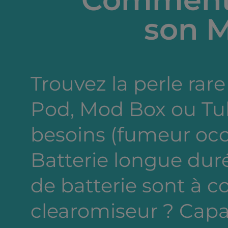
la Tundra.
Le Torsado, une spirale de
son M
fraicheur aux saveurs
complexes de litchi, raisin e
fruit du dragon rouge.
Trouvez la perle rare 
Pod, Mod Box ou Tub
besoins (fumeur occa
Batterie longue dur
de batterie sont à c
clearomiseur ? Capa