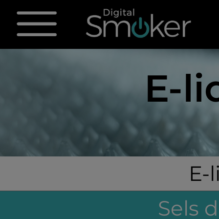
E-l
E-
Sels 