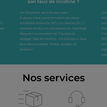
son taux de nicotine ?
Dosage
Dosage
Un hit parfait, sans fausse note !
Cré
Evaluez votre consommation de tabac.
Maî
?).
Inhalation indirecte (MTL) ou directe (DL) ?
nic
ype
Adaptez le taux en conséquence. Vapotage
Equ
fréquent ou occasionnel ? Ajustez le
Tro
dosage. Sels de nicotine : hit plus doux, taux
30/
plus élevé possible. Testez, ajustez, et
en 
évoluez !
rep
per
Nos services