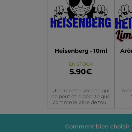
En version Sel de
Nicotine,
Dosage
Disponible en 10 et
20mg
Heisenberg - 10ml
Arô
EN STOCK
5.90€
Une recette secrète qui
Arô
ne peut être décrite que
comme le père de tous
les all day. Une nuance
La 
fruitée et fraiche comme
secrè
le cristal qui vous laissera
Flacon
un gout de : "reviens-y !"
Comment bien choisir