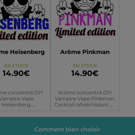
Dosage
Dosage
me Heisenberg
Arôme Pinkman
EN STOCK
EN STOCK
14.90€
14.90€
me concentré DIY
Arôme concentré DIY
Vampire Vape
Vampire Vape Pinkman.
Heisenberg.
Cocktail rafraîchissant de
recette est tenue
citron, pamplemousse et
te. Eliquide frais et
d'orange.
fruité à la fois.
Flacon
Flacon
Comment bien choisir