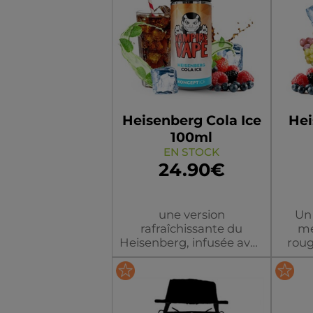
Heisenberg Cola Ice
Hei
100ml
EN STOCK
24.90€
une version
Un 
rafraîchissante du
me
Heisenberg, infusée avec
roug
la touche iconique de
pou
cola. Ce mélange
gust
fusionne le goût familier
Disp
Flacon
du cola avec le profil de
saveur unique du
audac