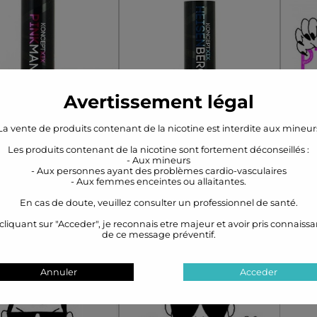
!
un régal baigné de soleil,
am
idéal pour se prélasser
off
Dosage
Dosage
dans des ambiances
sop
vibrantes et chaudes.
qui 
Avertissement légal
nkman - 60ml -
Heisenberg - 60ml
P
La vente de produits contenant de la nicotine est interdite aux mineur
rôme boosté
Les produits contenant de la nicotine sont fortement déconseillés :
EN STOCK
EN STOCK
- Aux mineurs
19.90€
19.90€
- Aux personnes ayant des problèmes cardio-vasculaires
- Aux femmes enceintes ou allaitantes.
En cas de doute, veuillez consulter un professionnel de santé.
saveur fortement
Une recette secrète qui
Une
cliquant sur "Acceder", je reconnais etre majeur et avoir pris connaiss
itée basée sur un
ne peut être décrite que
fr
de ce message préventif.
ange d'agrumes,
comme le père de tous
mé
 pour les amateurs
les all day. Une nuance
idéa
Annuler
Acceder
de fruits !
fruitée et fraiche comme
le cristal qui vous laissera
Flacon
Flacon
un gout de :