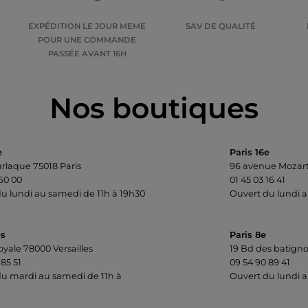
E
EXPÉDITION LE JOUR MEME
SAV DE QUALITÉ
POUR UNE COMMANDE
PASSÉE AVANT 16H
Nos boutiques
e
Paris 16e
urlaque 75018 Paris
96 avenue Mozart
 60 00
01 45 03 16 41
u lundi au samedi de 11h à 19h30
Ouvert du lundi a
es
Paris 8e
oyale 78000 Versailles
19 Bd des batigno
 85 51
09 54 90 89 41
u mardi au samedi de 11h à
Ouvert du lundi a