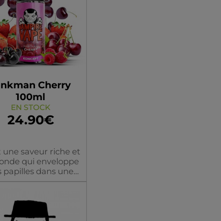
inkman Cherry
100ml
EN STOCK
24.90€
t une saveur riche et
onde qui enveloppe
s papilles dans une
reinte veloutée de
se, rehaussée d'une
uche de magie de
Flacon
es. Cette saveur est
un rêve pour les