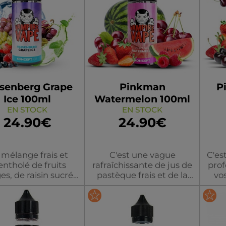
senberg Grape
Pinkman
P
Ice 100ml
Watermelon 100ml
EN STOCK
EN STOCK
24.90€
24.90€
mélange frais et
C'est une vague
C'es
ntholé de fruits
rafraîchissante de jus de
prof
es, de raisin sucré
pastèque frais et de la
vo
r une expérience
douceur des baies,
ét
ative inoubliable.
mélangée de manière
ceri
onible maintenant
homogène pour créer
to
Flacon
Flacon
pour une vape
une brise tropicale de
bai
ieuse et délicieuse
saveurs. Cette saveur est