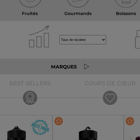
Fruités
Gourmands
Boissons
MARQUES
BEST SELLERS
COUPS DE CŒUR