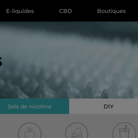
E-liquides
CBD
Boutiques
s
Sels de nicotine
DIY