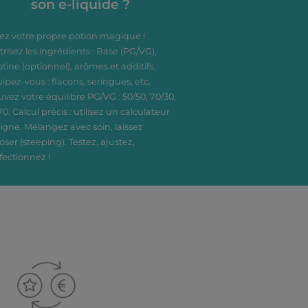
son e-liquide ?
ez votre propre potion magique !
trisez les ingrédients : Base (PG/VG),
otine (optionnel), arômes et additifs.
ipez-vous : flacons, seringues, etc.
uvez votre équilibre PG/VG : 50/50, 70/30,
70. Calcul précis : utilisez un calculateur
ligne. Mélangez avec soin, laissez
oser (steeping). Testez, ajustez,
fectionnez !