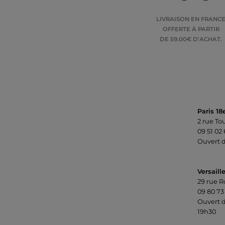
LIVRAISON EN FRANC
OFFERTE À PARTIR
DE 59.00€ D'ACHAT.
Paris 18
2 rue To
09 51 02
Ouvert d
Versaill
29 rue R
09 80 73
Ouvert d
19h30